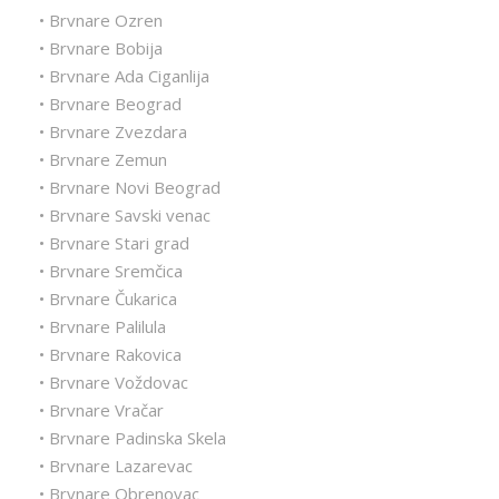
• Brvnare Ozren
• Brvnare Bobija
• Brvnare Ada Ciganlija
• Brvnare Beograd
• Brvnare Zvezdara
• Brvnare Zemun
• Brvnare Novi Beograd
• Brvnare Savski venac
• Brvnare Stari grad
• Brvnare Sremčica
• Brvnare Čukarica
• Brvnare Palilula
• Brvnare Rakovica
• Brvnare Voždovac
• Brvnare Vračar
• Brvnare Padinska Skela
• Brvnare Lazarevac
• Brvnare Obrenovac