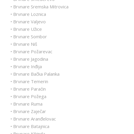
• Brvnare Sremska Mitrovica
• Brvnare Loznica
• Brvnare Valjevo
• Brvnare Užice
• Brvnare Sombor
• Brvnare Niš
• Brvnare Požarevac
• Brvnare Jagodina
• Brvnare Inđija
• Brvnare Bačka Palanka
• Brvnare Temerin
• Brvnare Paraćin
• Brvnare Požega
• Brvnare Ruma
• Brvnare Zaječar
• Brvnare Aranđelovac
• Brvnare Batajnica
• Brvnare Kikinda