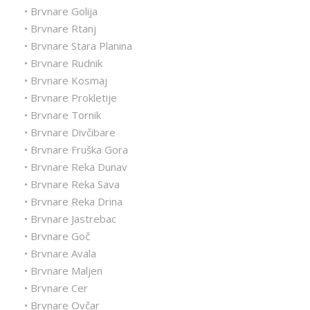
• Brvnare Golija
• Brvnare Rtanj
• Brvnare Stara Planina
• Brvnare Rudnik
• Brvnare Kosmaj
• Brvnare Prokletije
• Brvnare Tornik
• Brvnare Divčibare
• Brvnare Fruška Gora
• Brvnare Reka Dunav
• Brvnare Reka Sava
• Brvnare Reka Drina
• Brvnare Jastrebac
• Brvnare Goč
• Brvnare Avala
• Brvnare Maljen
• Brvnare Cer
• Brvnare Ovčar