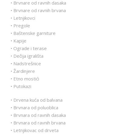
• Brvnare od ravnih dasaka
• Brvnare od ravnih brvana
• Letnjikovci
• Pregole
• Baštenske garniture
• Kapije
• Ograde i terase
• Dečija igrališta
• Nadstrešnice
• Žardinjere
• Etno mostići
• Putokazi
• Drvena kuća od balvana
• Brvnara od poluoblica
• Brvnara od ravnih dasaka
• Brvnara od ravnih brvana
• Letnjikovac od drveta