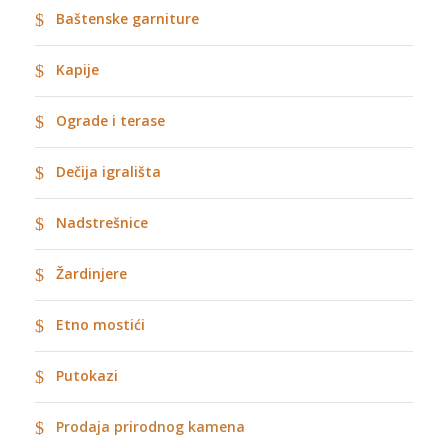
Baštenske garniture
Kapije
Ograde i terase
Dečija igrališta
Nadstrešnice
Žardinjere
Etno mostići
Putokazi
Prodaja prirodnog kamena