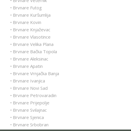
• Brvnare Veternik
• Brvnare Futog
• Brvnare Kuršumlija
• Brvnare Kovin
• Brvnare Knjaževac
• Brvnare Vlasotince
• Brvnare Velika Plana
• Brvnare Bačka Topola
• Brvnare Aleksinac
• Brvnare Apatin
• Brvnare Vrnjačka Banja
• Brvnare Ivanjica
• Brvnare Novi Sad
• Brvnare Petrovaradin
• Brvnare Prijepolje
• Brvnare Svilajnac
• Brvnare Sjenica
• Brvnare Srbobran