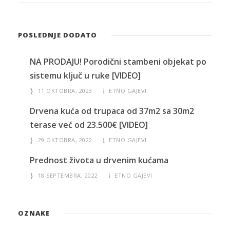
POSLEDNJE DODATO
NA PRODAJU! Porodični stambeni objekat po
sistemu ključ u ruke [VIDEO]
11 OKTOBRA, 2023
ETNO GAJEVI
Drvena kuća od trupaca od 37m2 sa 30m2
terase već od 23.500€ [VIDEO]
29 OKTOBRA, 2022
ETNO GAJEVI
Prednost života u drvenim kućama
18 SEPTEMBRA, 2022
ETNO GAJEVI
OZNAKE