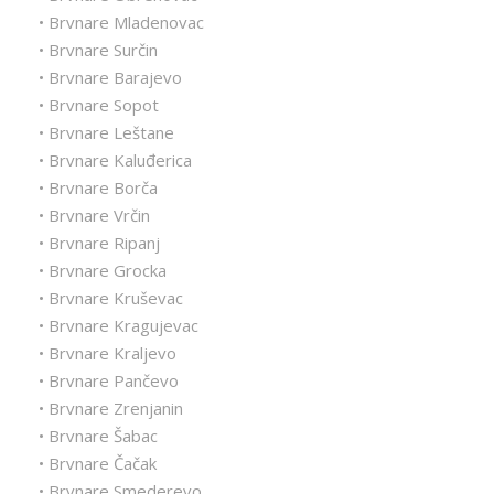
• Brvnare Mladenovac
• Brvnare Surčin
• Brvnare Barajevo
• Brvnare Sopot
• Brvnare Leštane
• Brvnare Kaluđerica
• Brvnare Borča
• Brvnare Vrčin
• Brvnare Ripanj
• Brvnare Grocka
• Brvnare Kruševac
• Brvnare Kragujevac
• Brvnare Kraljevo
• Brvnare Pančevo
• Brvnare Zrenjanin
• Brvnare Šabac
• Brvnare Čačak
• Brvnare Smederevo