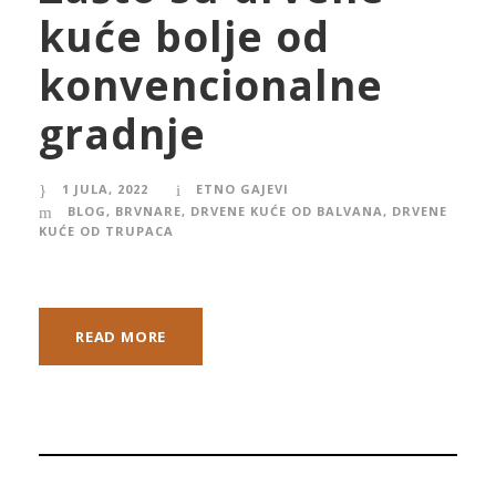
kuće bolje od
konvencionalne
gradnje
1 JULA, 2022
ETNO GAJEVI
BLOG
,
BRVNARE
,
DRVENE KUĆE OD BALVANA
,
DRVENE
KUĆE OD TRUPACA
READ MORE