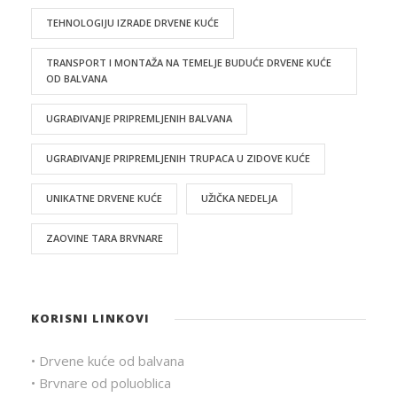
TEHNOLOGIJU IZRADE DRVENE KUĆE
TRANSPORT I MONTAŽA NA TEMELJE BUDUĆE DRVENE KUĆE
OD BALVANA
UGRAĐIVANJE PRIPREMLJENIH BALVANA
UGRAĐIVANJE PRIPREMLJENIH TRUPACA U ZIDOVE KUĆE
UNIKATNE DRVENE KUĆE
UŽIČKA NEDELJA
ZAOVINE TARA BRVNARE
KORISNI LINKOVI
• Drvene kuće od balvana
• Brvnare od poluoblica