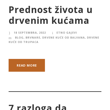
Prednost života u
drvenim kućama
18 SEPTEMBRA, 2022
ETNO GAJEVI
BLOG
,
BRVNARE
,
DRVENE KUĆE OD BALVANA
,
DRVENE
KUĆE OD TRUPACA
READ MORE
7 razloga da