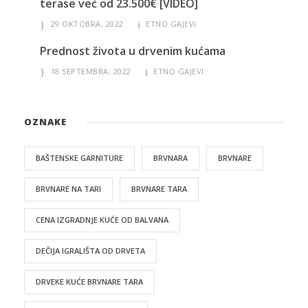
terase već od 23.500€ [VIDEO]
29 OKTOBRA, 2022
ETNO GAJEVI
Prednost života u drvenim kućama
18 SEPTEMBRA, 2022
ETNO GAJEVI
OZNAKE
BAŠTENSKE GARNITURE
BRVNARA
BRVNARE
BRVNARE NA TARI
BRVNARE TARA
CENA IZGRADNJE KUĆE OD BALVANA
DEČIJA IGRALIŠTA OD DRVETA
DRVEKE KUĆE BRVNARE TARA