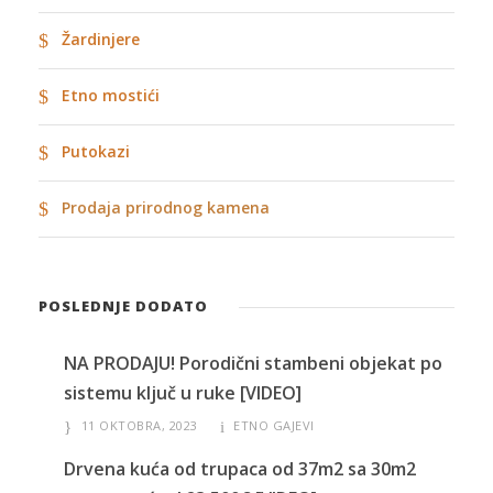
Žardinjere
Etno mostići
Putokazi
Prodaja prirodnog kamena
POSLEDNJE DODATO
NA PRODAJU! Porodični stambeni objekat po
sistemu ključ u ruke [VIDEO]
11 OKTOBRA, 2023
ETNO GAJEVI
Drvena kuća od trupaca od 37m2 sa 30m2