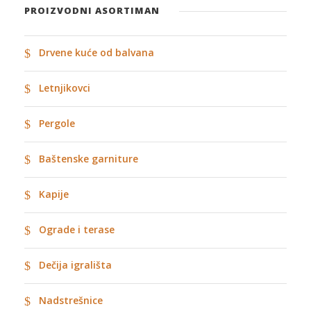
PROIZVODNI ASORTIMAN
Drvene kuće od balvana
Letnjikovci
Pergole
Baštenske garniture
Kapije
Ograde i terase
Dečija igrališta
Nadstrešnice