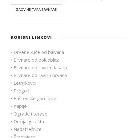
ZAOVINE TARA BRVNARE
KORISNI LINKOVI
• Drvene kuće od balvana
• Brvnare od poluoblica
• Brvnare od ravnih dasaka
• Brvnare od ravnih brvana
• Letnjikovci
• Pregole
• Baštenske garniture
• Kapije
• Ograde i terase
• Dečija igrališta
• Nadstrešnice
• Žardinjere