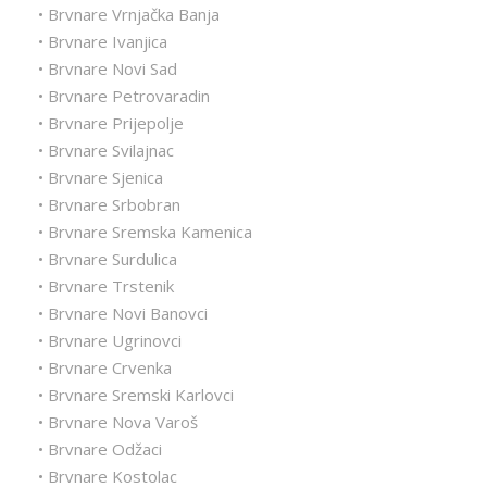
• Brvnare Vrnjačka Banja
• Brvnare Ivanjica
• Brvnare Novi Sad
• Brvnare Petrovaradin
• Brvnare Prijepolje
• Brvnare Svilajnac
• Brvnare Sjenica
• Brvnare Srbobran
• Brvnare Sremska Kamenica
• Brvnare Surdulica
• Brvnare Trstenik
• Brvnare Novi Banovci
• Brvnare Ugrinovci
• Brvnare Crvenka
• Brvnare Sremski Karlovci
• Brvnare Nova Varoš
• Brvnare Odžaci
• Brvnare Kostolac