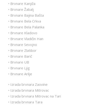
• Brvnare Kanjiža
• Brvnare Žabalj
• Brvnare Bajina Bašta
• Brvnare Bela Crkva
• Brvnare Bela Palanka
• Brvnare Kladovo
• Brvnare Vladičin Han
• Brvnare Sevojno
• Brvnare Zlatibor
• Brvnare Barič
• Brvnare UB
• Brvnare Ljig
• Brvnare Arilje
• Izrada brvnara Zaovine
• Izrada brvnara Mitrovac
• Izrada brvnara Mitrovac na Tari
• Izrada brvnara Tara