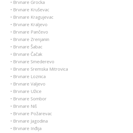
• Brvnare Grocka
• Brvnare Kruševac
• Brvnare Kragujevac
• Brvnare Kraljevo
• Brvnare Pančevo
• Brvnare Zrenjanin
• Brvnare Šabac
• Brvnare Čačak
• Brvnare Smederevo
• Brvnare Sremska Mitrovica
• Brvnare Loznica
• Brvnare Valjevo
• Brvnare Užice
• Brvnare Sombor
• Brvnare Niš
• Brvnare Požarevac
• Brvnare Jagodina
• Brvnare Inđija