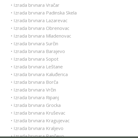
• Izrada brvnara Vračar
• Izrada brvnara Padinska Skela
• Izrada brvnara Lazarevac
• Izrada brvnara Obrenovac
• Izrada brvnara Mladenovac
• Izrada brvnara Surčin
• Izrada brvnara Barajevo
• Izrada brvnara Sopot
• Izrada brvnara Leštane
• Izrada brvnara Kaluđerica
• Izrada brvnara Borča
• Izrada brvnara Vrčin
• Izrada brvnara Ripanj
• Izrada brvnara Grocka
• Izrada brvnara Kruševac
• Izrada brvnara Kragujevac
• Izrada brvnara Kraljevo
• Izrada brvnara Pančevo