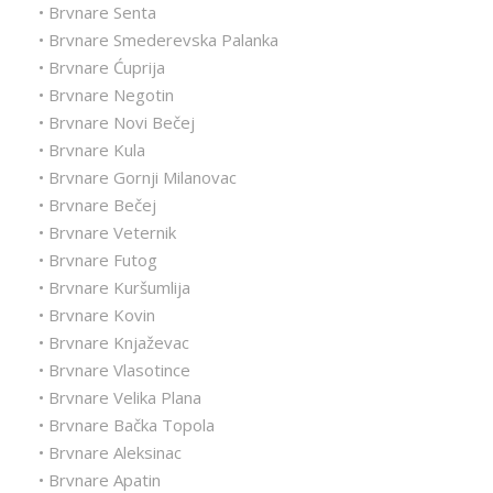
• Brvnare Senta
• Brvnare Smederevska Palanka
• Brvnare Ćuprija
• Brvnare Negotin
• Brvnare Novi Bečej
• Brvnare Kula
• Brvnare Gornji Milanovac
• Brvnare Bečej
• Brvnare Veternik
• Brvnare Futog
• Brvnare Kuršumlija
• Brvnare Kovin
• Brvnare Knjaževac
• Brvnare Vlasotince
• Brvnare Velika Plana
• Brvnare Bačka Topola
• Brvnare Aleksinac
• Brvnare Apatin