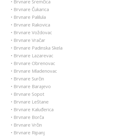
• Brvnare Sremčica
• Brvnare Čukarica
• Brvnare Palilula
• Brvnare Rakovica
• Brvnare Voždovac
• Brvnare Vračar
• Brvnare Padinska Skela
• Brvnare Lazarevac
• Brvnare Obrenovac
• Brvnare Mladenovac
• Brvnare Surčin
• Brvnare Barajevo
• Brvnare Sopot
• Brvnare Leštane
• Brvnare Kaluđerica
• Brvnare Borča
• Brvnare Vrčin
• Brvnare Ripanj