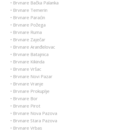
• Brvnare Bačka Palanka
• Brvnare Temerin
• Brvnare Paraćin
• Brvnare Požega
• Brvnare Ruma
• Brvnare Zaječar
• Brvnare Aranđelovac
• Brvnare Batajnica
• Brvnare Kikinda
• Brvnare Vršac
• Brvnare Novi Pazar
• Brvnare Vranje
• Brvnare Prokuplje
• Brvnare Bor
• Brvnare Pirot
• Brvnare Nova Pazova
• Brvnare Stara Pazova
• Brvnare Vrbas