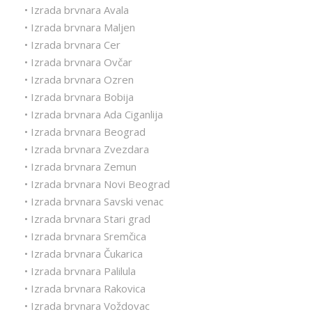
• Izrada brvnara Avala
• Izrada brvnara Maljen
• Izrada brvnara Cer
• Izrada brvnara Ovčar
• Izrada brvnara Ozren
• Izrada brvnara Bobija
• Izrada brvnara Ada Ciganlija
• Izrada brvnara Beograd
• Izrada brvnara Zvezdara
• Izrada brvnara Zemun
• Izrada brvnara Novi Beograd
• Izrada brvnara Savski venac
• Izrada brvnara Stari grad
• Izrada brvnara Sremčica
• Izrada brvnara Čukarica
• Izrada brvnara Palilula
• Izrada brvnara Rakovica
• Izrada brvnara Voždovac