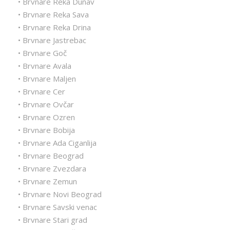
• Brvnare Reka Dunav
• Brvnare Reka Sava
• Brvnare Reka Drina
• Brvnare Jastrebac
• Brvnare Goč
• Brvnare Avala
• Brvnare Maljen
• Brvnare Cer
• Brvnare Ovčar
• Brvnare Ozren
• Brvnare Bobija
• Brvnare Ada Ciganlija
• Brvnare Beograd
• Brvnare Zvezdara
• Brvnare Zemun
• Brvnare Novi Beograd
• Brvnare Savski venac
• Brvnare Stari grad