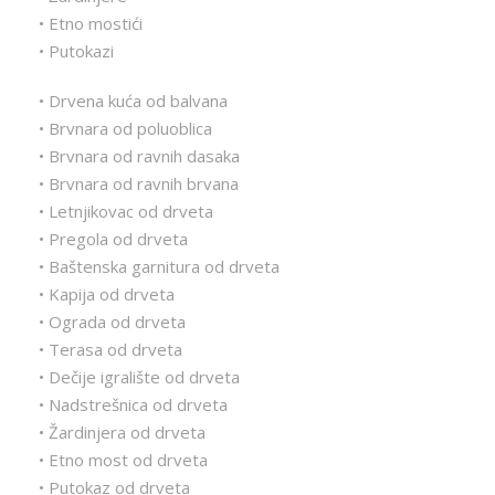
• Etno mostići
• Putokazi
• Drvena kuća od balvana
• Brvnara od poluoblica
• Brvnara od ravnih dasaka
• Brvnara od ravnih brvana
• Letnjikovac od drveta
• Pregola od drveta
• Baštenska garnitura od drveta
• Kapija od drveta
• Ograda od drveta
• Terasa od drveta
• Dečije igralište od drveta
• Nadstrešnica od drveta
• Žardinjera od drveta
• Etno most od drveta
• Putokaz od drveta