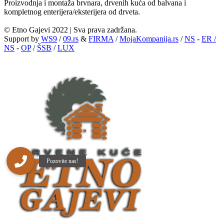
Proizvodnja i montaža brvnara, drvenih kuća od balvana i
kompletnog enterijera/eksterijera od drveta.
© Etno Gajevi 2022 | Sva prava zadržana.
Support by
WS9
/
09.rs
&
FIRMA
/
MojaKompanija.rs
/
NS
-
ER /
NS
-
OP
/
ŠSB
/
LUX