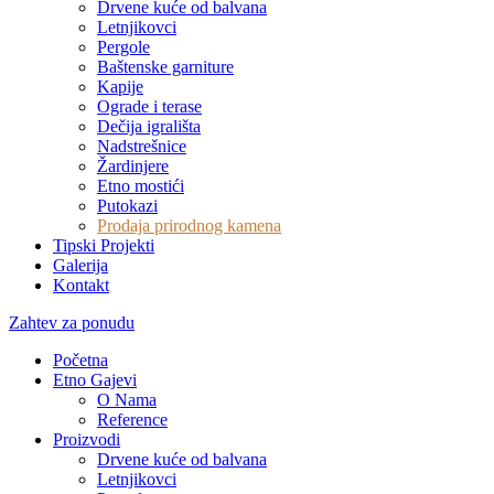
Drvene kuće od balvana
Letnjikovci
Pergole
Baštenske garniture
Kapije
Ograde i terase
Dečija igrališta
Nadstrešnice
Žardinjere
Etno mostići
Putokazi
Prodaja prirodnog kamena
Tipski Projekti
Galerija
Kontakt
Zahtev za ponudu
Početna
Etno Gajevi
O Nama
Reference
Proizvodi
Drvene kuće od balvana
Letnjikovci