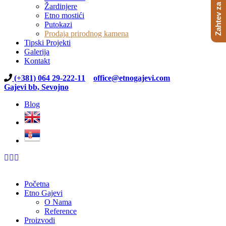
Zahtev za ponudu
Žardinjere
Etno mostići
Putokazi
Prodaja prirodnog kamena
Tipski Projekti
Galerija
Kontakt
(+381) 064 29-222-11
office@etnogajevi.com
Gajevi bb, Sevojno
Blog
Početna
Etno Gajevi
O Nama
Reference
Proizvodi