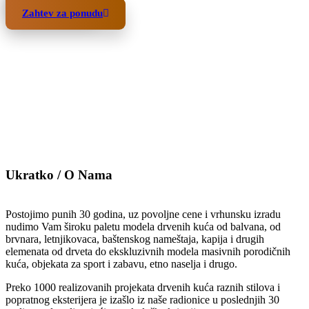
Pošaljite upit
Zahtev za ponudu
Ukratko / O Nama
Postojimo punih 30 godina, uz povoljne cene i vrhunsku izradu
nudimo Vam široku paletu modela drvenih kuća od balvana, od
brvnara, letnjikovaca, baštenskog nameštaja, kapija i drugih
elemenata od drveta do ekskluzivnih modela masivnih porodičnih
kuća, objekata za sport i zabavu, etno naselja i drugo.
Preko 1000 realizovanih projekata drvenih kuća raznih stilova i
popratnog eksterijera je izašlo iz naše radionice u poslednjih 30