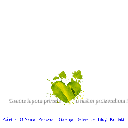
Početna
|
O Nama
|
Proizvodi
|
Galerija
|
Reference
|
Blog
|
Kontakt