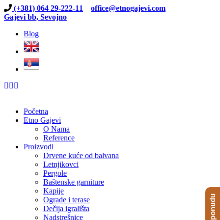
(+381) 064 29-222-11
office@etnogajevi.com
Gajevi bb, Sevojno
Blog
Početna
Etno Gajevi
O Nama
Reference
Proizvodi
Drvene kuće od balvana
Letnjikovci
Pergole
Baštenske garniture
Kapije
Ograde i terase
Dečija igrališta
Nadstrešnice