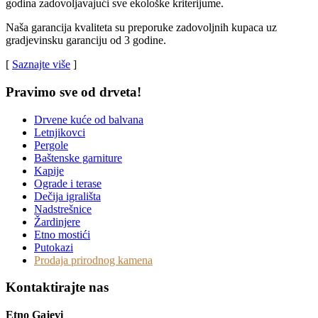
godina zadovoljavajući sve ekološke kriterijume.
Naša garancija kvaliteta su preporuke zadovoljnih kupaca uz
gradjevinsku garanciju od 3 godine.
[
Saznajte više
]
Pravimo sve od drveta!
Drvene kuće od balvana
Letnjikovci
Pergole
Baštenske garniture
Kapije
Ograde i terase
Dečija igrališta
Nadstrešnice
Žardinjere
Etno mostići
Putokazi
Prodaja prirodnog kamena
Kontaktirajte nas
Etno Gajevi