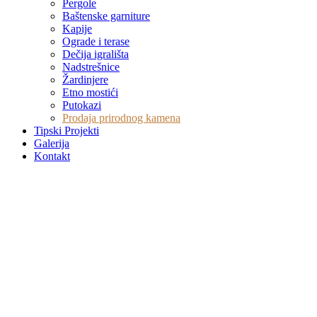
Pergole
Baštenske garniture
Kapije
Ograde i terase
Dečija igrališta
Nadstrešnice
Žardinjere
Etno mostići
Putokazi
Prodaja prirodnog kamena
Tipski Projekti
Galerija
Kontakt