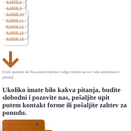
KAPIJE 8
KAPIJE 9
KAPIJE 10
KAPIJE 11
KAPIJE 12
KAPIJE 13
KAPIJE 14
Uvek spremni da Vas posavetujemo i odgovorimo na sve vaša nedoumice i
pitanja.
Ukoliko imate bilo kakva pitanja, budite
slobodni i pozovite nas, pošaljite upit
putem kontakt forme ili pošaljite zahtev za
ponudu.
Pozovite nas