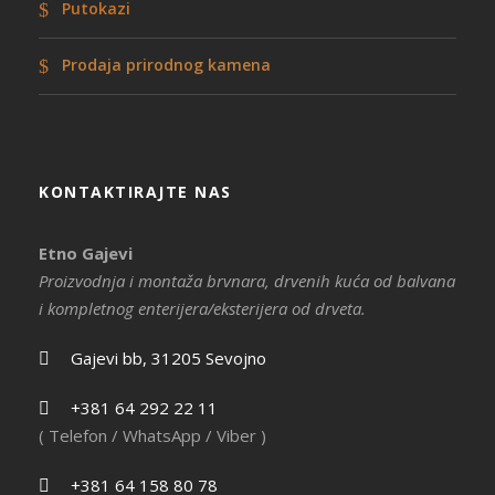
Putokazi
Prodaja prirodnog kamena
KONTAKTIRAJTE NAS
Etno Gajevi
Proizvodnja i montaža brvnara, drvenih kuća od balvana
i kompletnog enterijera/eksterijera od drveta.
Gajevi bb, 31205 Sevojno
+381 64 292 22 11
( Telefon / WhatsApp / Viber )
+381 64 158 80 78