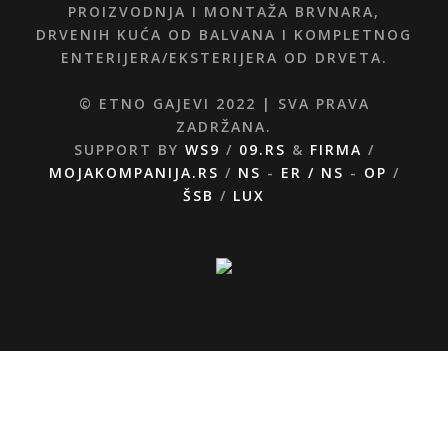
PROIZVODNJA I MONTAŽA BRVNARA,
DRVENIH KUĆA OD BALVANA I KOMPLETNOG
ENTERIJERA/EKSTERIJERA OD DRVETA.
© ETNO GAJEVI 2022 | SVA PRAVA
ZADRŽANA.
SUPPORT BY
WS9
/
09.RS
&
FIRMA
/
MOJAKOMPANIJA.RS
/
NS
-
ER /
NS
-
OP
/
ŠSB
/
LUX