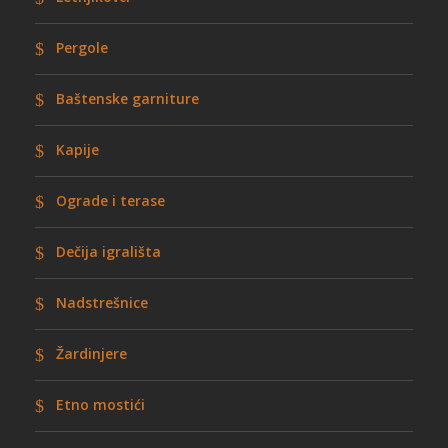
Pergole
Baštenske garniture
Kapije
Ograde i terase
Dečija igrališta
Nadstrešnice
Žardinjere
Etno mostići