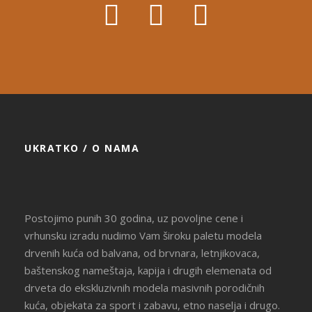
UKRATKO / O NAMA
Postojimo punih 30 godina, uz povoljne cene i
vrhunsku izradu nudimo Vam široku paletu modela
drvenih kuća od balvana, od brvnara, letnjikovaca,
baštenskog nameštaja, kapija i drugih elemenata od
drveta do ekskluzivnih modela masivnih porodičnih
kuća, objekata za sport i zabavu, etno naselja i drugo.