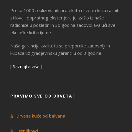
Preko 1000 realizovanih projekata drvenih kuća raznih
stilova i popratnog eksterijera je izašlo iz naše
radionice u poslednjih 30 godina zadovoljavajući sve
ekološke kriterijume.
Naša garancija kvaliteta su preporuke zadovoljnih
kupaca uz gradjevinsku garanciju od 3 godine.
[
Saznajte više
]
PRAVIMO SVE OD DRVETA!
Drvene kuće od balvana
Letnjikovci