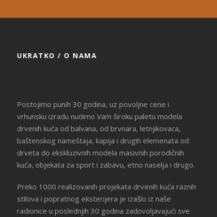
UKRATKO / O NAMA
Postojimo punih 30 godina, uz povoljne cene i
vrhunsku izradu nudimo Vam široku paletu modela
drvenih kuća od balvana, od brvnara, letnjikovaca,
baštenskog nameštaja, kapija i drugih elemenata od
drveta do ekskluzivnih modela masivnih porodičnih
kuća, objekata za sport i zabavu, etno naselja i drugo.
Preko 1000 realizovanih projekata drvenih kuća raznih
stilova i popratnog eksterijera je izašlo iz naše
radionice u poslednjih 30 godina zadovoljavajući sve