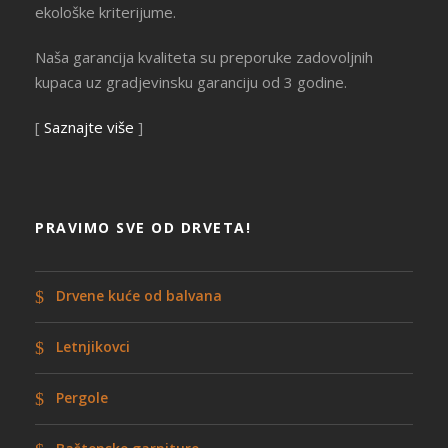
ekološke kriterijume.
Naša garancija kvaliteta su preporuke zadovoljnih
kupaca uz gradjevinsku garanciju od 3 godine.
[
Saznajte više
]
PRAVIMO SVE OD DRVETA!
Drvene kuće od balvana
Letnjikovci
Pergole