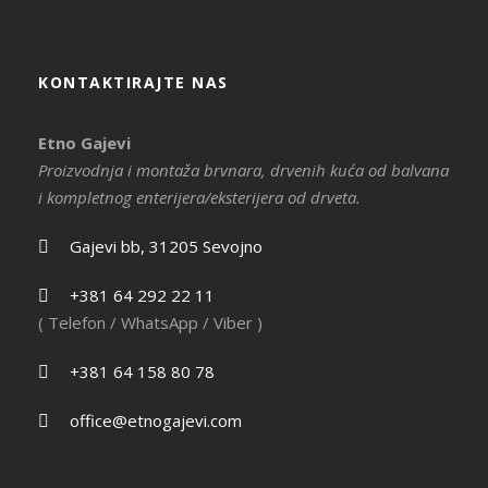
KONTAKTIRAJTE NAS
Etno Gajevi
Proizvodnja i montaža brvnara, drvenih kuća od balvana
i kompletnog enterijera/eksterijera od drveta.
Gajevi bb, 31205 Sevojno
+381 64 292 22 11
( Telefon / WhatsApp / Viber )
+381 64 158 80 78
office@etnogajevi.com