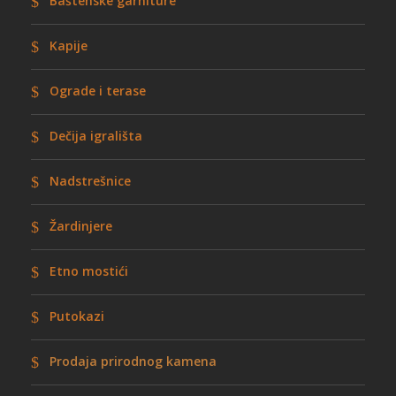
Baštenske garniture
Kapije
Ograde i terase
Dečija igrališta
Nadstrešnice
Žardinjere
Etno mostići
Putokazi
Prodaja prirodnog kamena