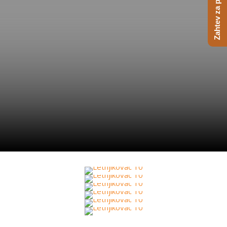
Zahtev za ponudu
7
Etno Gajevi